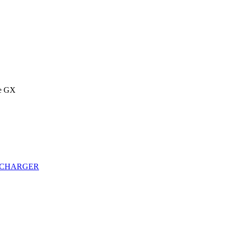
e GX
ECHARGER