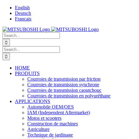
Skip
English
to
Deutsch
content
Français
Search
for:
Search
for:
HOME
PRODUITS
Courroies de transmission par friction
Courroies de transmission synchrone
Courroies de transmission caoutchouc
Courroies de transmission en polyuréthane
APPLICATIONS
Automobile OEM/OES
IAM (Independent Aftermarket)
Motos et scooters
Construction de machines
Agriculture
Technique de jardinage