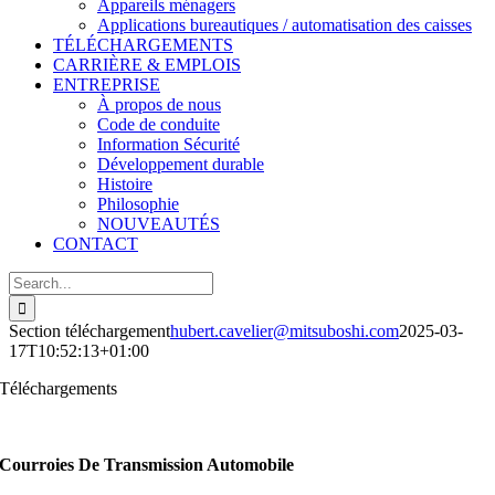
Appareils ménagers
Applications bureautiques / automatisation des caisses
TÉLÉCHARGEMENTS
CARRIÈRE & EMPLOIS
ENTREPRISE
À propos de nous
Code de conduite
Information Sécurité
Développement durable
Histoire
Philosophie
NOUVEAUTÉS
CONTACT
Search
for:
Section téléchargement
hubert.cavelier@mitsuboshi.com
2025-03-
17T10:52:13+01:00
Téléchargements
Catalogues – Flyers – Brochures
Courroies De Transmission Automobile