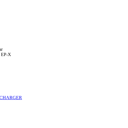
ar
 EP-X
ECHARGER