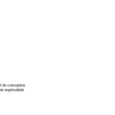
 de conception
ie trapézoïdale