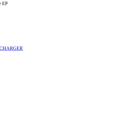
e EP
ECHARGER