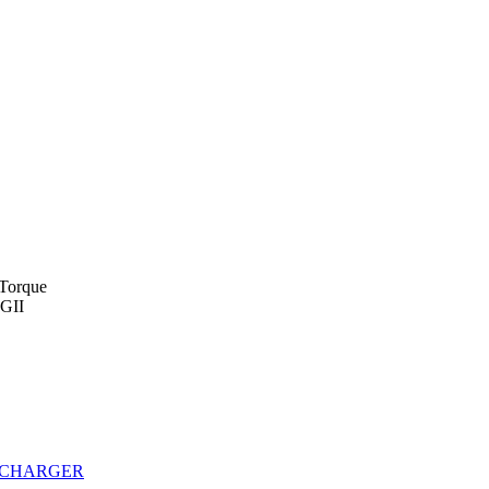
Torque
GII
ECHARGER