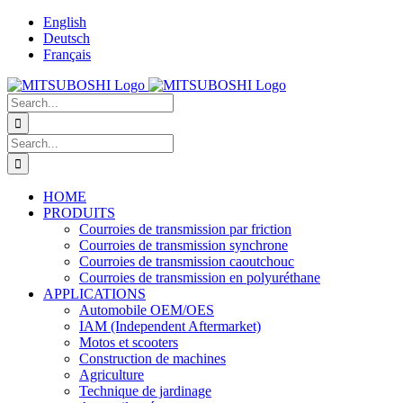
Skip
English
to
Deutsch
content
Français
Search
for:
Search
for:
HOME
PRODUITS
Courroies de transmission par friction
Courroies de transmission synchrone
Courroies de transmission caoutchouc
Courroies de transmission en polyuréthane
APPLICATIONS
Automobile OEM/OES
IAM (Independent Aftermarket)
Motos et scooters
Construction de machines
Agriculture
Technique de jardinage