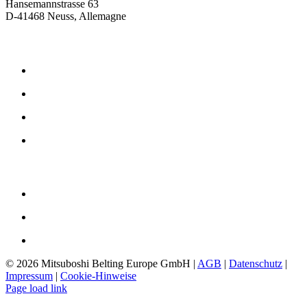
Hansemannstrasse 63
D-41468 Neuss, Allemagne
Produits
Courroies de transmission par friction
Courroies de transmission synchrone
Courroies de transmission caoutchouc
Courroies de transmission en polyuréthane
L'entreprise
Philosophie
Histoire
Téléchargements
©
2026 Mitsuboshi Belting Europe GmbH |
AGB
|
Datenschutz
|
Impressum
|
Cookie-Hinweise
Page load link
Go