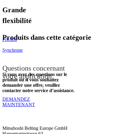
Grande
flexibilité
Produits dans cette catégorie
Friction
Synchrone
Questions concernant
Si vous avez des questions sur le
votre application
produit ou si vous souhaitez
demander une offre, veuillez
contacter notre service d’assistance.
DEMANDEZ
MAINTENANT
Contactez-nous
Mitsuboshi Belting Europe GmbH
Hansemannstrasse 63