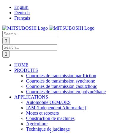
Skip
English
to
Deutsch
content
Français
Search
for:
Search
for:
HOME
PRODUITS
Courroies de transmission par friction
Courroies de transmission synchrone
Courroies de transmission caoutchouc
Courroies de transmission en polyuréthane
APPLICATIONS
Automobile OEM/OES
IAM (Independent Aftermarket)
Motos et scooters
Construction de machines
Agriculture
Technique de jardinage