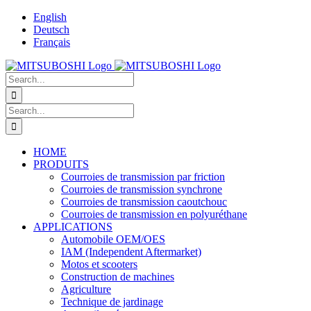
Skip
English
to
Deutsch
content
Français
Search
for:
Search
for:
HOME
PRODUITS
Courroies de transmission par friction
Courroies de transmission synchrone
Courroies de transmission caoutchouc
Courroies de transmission en polyuréthane
APPLICATIONS
Automobile OEM/OES
IAM (Independent Aftermarket)
Motos et scooters
Construction de machines
Agriculture
Technique de jardinage