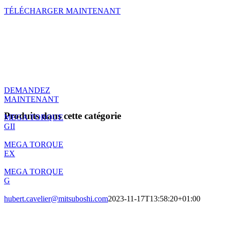
TÉLÉCHARGER MAINTENANT
Demande de produit
Vous avez des questions sur le
produit ou souhaitez demander une
offre. Veuillez contacter notre service
d’assistance.
DEMANDEZ
MAINTENANT
Produits dans cette catégorie
MEGA TORQUE
GII
MEGA TORQUE
EX
MEGA TORQUE
G
hubert.cavelier@mitsuboshi.com
2023-11-17T13:58:20+01:00
Contactez-nous