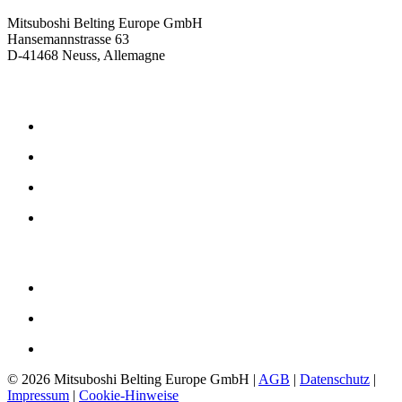
Mitsuboshi Belting Europe GmbH
Hansemannstrasse 63
D-41468 Neuss, Allemagne
Produits
Courroies de transmission par friction
Courroies de transmission synchrone
Courroies de transmission caoutchouc
Courroies de transmission en polyuréthane
L'entreprise
Philosophie
Histoire
Téléchargements
©
2026 Mitsuboshi Belting Europe GmbH |
AGB
|
Datenschutz
|
Impressum
|
Cookie-Hinweise