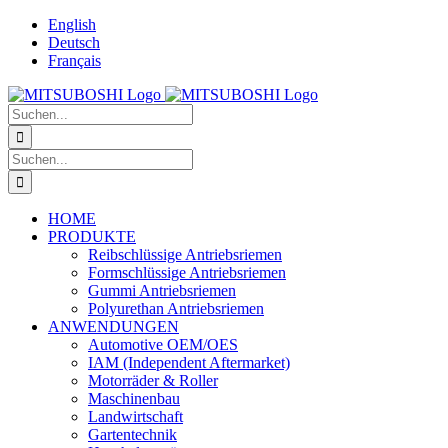
Zum
English
Inhalt
Deutsch
springen
Français
Suche
nach:
Suche
nach:
HOME
PRODUKTE
Reibschlüssige Antriebsriemen
Formschlüssige Antriebsriemen
Gummi Antriebsriemen
Polyurethan Antriebsriemen
ANWENDUNGEN
Automotive OEM/OES
IAM (Independent Aftermarket)
Motorräder & Roller
Maschinenbau
Landwirtschaft
Gartentechnik