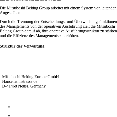
Die Mitsuboshi Belting Group arbeitet mit einem System von leitenden
Angestellten.
Durch die Trennung der Entscheidungs- und Überwachungsfunktione
des Managements von der operativen Ausführung zielt die Mitsuboshi
Belting Group darauf ab, ihre operative Ausführungsstruktur zu stärke
und die Effizienz des Managements zu erhöhen.
Struktur der Verwaltung
Kontaktieren Sie uns
Mitsuboshi Belting Europe GmbH
Hansemannstrasse 63
D-41468 Neuss, Germany
Produkte
Reibschlüssige Antriebsriemen
Formschlüssige Antriebsriemen