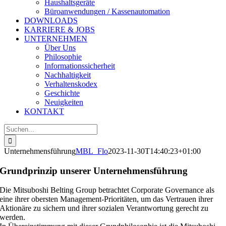
Haushaltsgeräte
Büroanwendungen / Kassenautomation
DOWNLOADS
KARRIERE & JOBS
UNTERNEHMEN
Über Uns
Philosophie
Informationssicherheit
Nachhaltigkeit
Verhaltenskodex
Geschichte
Neuigkeiten
KONTAKT
Suche
nach:
Unternehmensführung
MBL_Flo
2023-11-30T14:40:23+01:00
Grundprinzip unserer Unternehmensführung
Die Mitsuboshi Belting Group betrachtet Corporate Governance als
eine ihrer obersten Management-Prioritäten, um das Vertrauen ihrer
Aktionäre zu sichern und ihrer sozialen Verantwortung gerecht zu
werden.