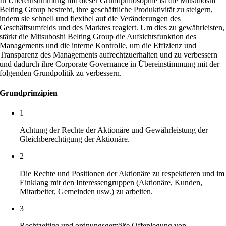
In Übereinstimmung mit dieser Grundphilosophie ist die Mitsuboshi
Belting Group bestrebt, ihre geschäftliche Produktivität zu steigern,
indem sie schnell und flexibel auf die Veränderungen des
Geschäftsumfelds und des Marktes reagiert. Um dies zu gewährleisten,
stärkt die Mitsuboshi Belting Group die Aufsichtsfunktion des
Managements und die interne Kontrolle, um die Effizienz und
Transparenz des Managements aufrechtzuerhalten und zu verbessern
und dadurch ihre Corporate Governance in Übereinstimmung mit der
folgenden Grundpolitik zu verbessern.
Grundprinzipien
1
Achtung der Rechte der Aktionäre und Gewährleistung der
Gleichberechtigung der Aktionäre.
2
Die Rechte und Positionen der Aktionäre zu respektieren und im
Einklang mit den Interessengruppen (Aktionäre, Kunden,
Mitarbeiter, Gemeinden usw.) zu arbeiten.
3
Rechtzeitige und ordnungsgemäße Offenlegung von