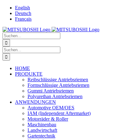
Zum
English
Inhalt
Deutsch
springen
Français
Suche
nach:
Suche
nach:
HOME
PRODUKTE
Reibschlüssige Antriebsriemen
Formschlüssige Antriebsriemen
Gummi Antriebsriemen
Polyurethan Antriebsriemen
ANWENDUNGEN
Automotive OEM/OES
IAM (Independent Aftermarket)
Motorräder & Roller
Maschinenbau
Landwirtschaft
Gartentechnik