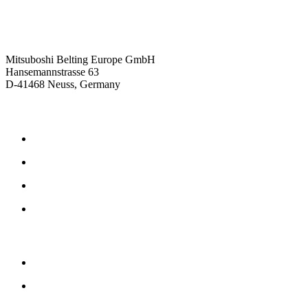
Kontaktieren Sie uns
Mitsuboshi Belting Europe GmbH
Hansemannstrasse 63
D-41468 Neuss, Germany
Produkte
Reibschlüssige Antriebsriemen
Formschlüssige Antriebsriemen
Gummi Antriebsriemen
Polyurethan Antriebsriemen
Unternehmen
Philosophie
Geschichte