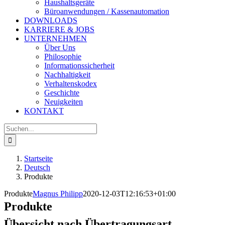
Haushaltsgeräte
Büroanwendungen / Kassenautomation
DOWNLOADS
KARRIERE & JOBS
UNTERNEHMEN
Über Uns
Philosophie
Informationssicherheit
Nachhaltigkeit
Verhaltenskodex
Geschichte
Neuigkeiten
KONTAKT
Suche
nach:
Startseite
Deutsch
Produkte
Produkte
Magnus Philipp
2020-12-03T12:16:53+01:00
Produkte
Übersicht nach Übertragungsart