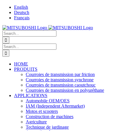
Skip
English
to
Deutsch
content
Français
Search
for:
Search
for:
HOME
PRODUITS
Courroies de transmission par friction
Courroies de transmission synchrone
Courroies de transmission caoutchouc
Courroies de transmission en polyuréthane
APPLICATIONS
Automobile OEM/OES
IAM (Independent Aftermarket)
Motos et scooters
Construction de machines
Agriculture
Technique de jardinage