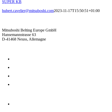
SUPER KB
hubert.cavelier@mitsuboshi.com
2023-11-17T15:50:51+01:00
Contactez-nous
Mitsuboshi Belting Europe GmbH
Hansemannstrasse 63
D-41468 Neuss, Allemagne
Produits
Courroies de transmission par friction
Courroies de transmission synchrone
Courroies de transmission caoutchouc
Courroies de transmission en polyuréthane
L'entreprise
Philosophie