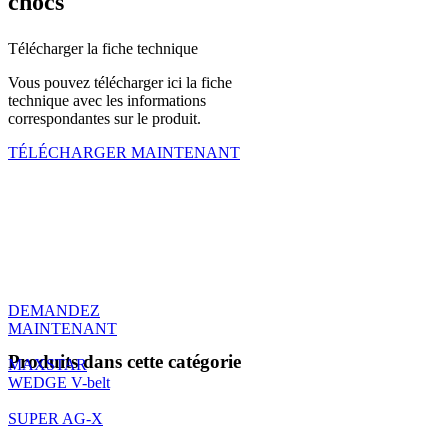
chocs
Télécharger la fiche technique
Vous pouvez télécharger ici la fiche
technique avec les informations
correspondantes sur le produit.
TÉLÉCHARGER MAINTENANT
Demande de produits
Vous avez des questions sur le
produit ou souhaitez demander une
offre. Veuillez contacter notre service
d’assistance.
DEMANDEZ
MAINTENANT
Produits dans cette catégorie
MAXSTAR
WEDGE V-belt
SUPER AG-X