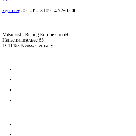
xgo_oleg
2021-05-18T09:14:52+02:00
Kontaktieren Sie uns
Mitsuboshi Belting Europe GmbH
Hansemannstrasse 63
D-41468 Neuss, Germany
Produkte
Reibschlüssige Antriebsriemen
Formschlüssige Antriebsriemen
Gummi Antriebsriemen
Polyurethan Antriebsriemen
Unternehmen
Philosophie
Geschichte