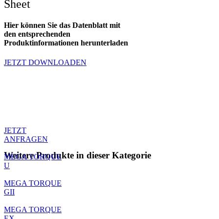
Sheet
Hier können Sie das Datenblatt mit
den entsprechenden
Produktinformationen herunterladen
JETZT DOWNLOADEN
Produktanfrage
Sie haben Fragen zum Produkt oder
möchten ein Angebot anfragen.
Kontaktieren sie unseren Support.
JETZT
ANFRAGEN
Weitere Produkte in dieser Kategorie
MEGA TORQUE
U
MEGA TORQUE
GII
MEGA TORQUE
EX