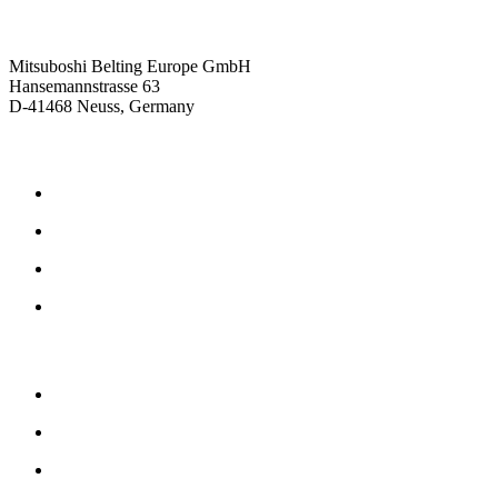
Kontaktieren Sie uns
Mitsuboshi Belting Europe GmbH
Hansemannstrasse 63
D-41468 Neuss, Germany
Produkte
Reibschlüssige Antriebsriemen
Formschlüssige Antriebsriemen
Gummi Antriebsriemen
Polyurethan Antriebsriemen
Unternehmen
Philosophie
Geschichte
Downloads