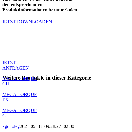
den entsprechenden
Produktinformationen herunterladen
JETZT DOWNLOADEN
Produktanfrage
Sie haben Fragen zum Produkt oder
möchten ein Angebot anfragen.
Kontaktieren sie unseren Support.
JETZT
ANFRAGEN
Weitere Produkte in dieser Kategorie
MEGA TORQUE
GII
MEGA TORQUE
EX
MEGA TORQUE
G
xgo_oleg
2021-05-18T09:28:27+02:00