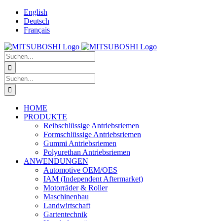
Zum
English
Inhalt
Deutsch
springen
Français
Suche
nach:
Suche
nach:
HOME
PRODUKTE
Reibschlüssige Antriebsriemen
Formschlüssige Antriebsriemen
Gummi Antriebsriemen
Polyurethan Antriebsriemen
ANWENDUNGEN
Automotive OEM/OES
IAM (Independent Aftermarket)
Motorräder & Roller
Maschinenbau
Landwirtschaft
Gartentechnik