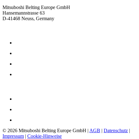
Mitsuboshi Belting Europe GmbH
Hansemannstrasse 63
D-41468 Neuss, Germany
Produkte
Reibschlüssige Antriebsriemen
Formschlüssige Antriebsriemen
Gummi Antriebsriemen
Polyurethan Antriebsriemen
Unternehmen
Philosophie
Geschichte
Downloads
©
2026 Mitsuboshi Belting Europe GmbH |
AGB
|
Datenschutz
|
Impressum
|
Cookie-Hinweise