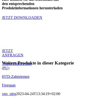
den entsprechenden
Produktinformationen herunterladen
JETZT DOWNLOADEN
Produktanfrage
Sie haben Fragen zum Produkt oder
möchten ein Angebot anfragen.
Kontaktieren sie unseren Support.
JETZT
ANFRAGEN
Weitere Produkte in dieser Kategorie
Trapez-Zahnriemen
(PU)
HTD-Zahnriemen
Freespan
xgo_oleg
2023-04-24T13:34:19+02:00
Kontaktieren Sie uns