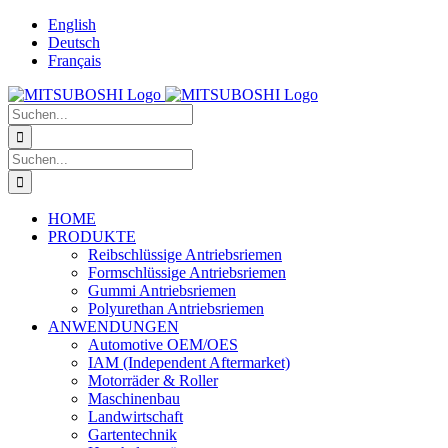
Zum
English
Inhalt
Deutsch
springen
Français
Suche
nach:
Suche
nach:
HOME
PRODUKTE
Reibschlüssige Antriebsriemen
Formschlüssige Antriebsriemen
Gummi Antriebsriemen
Polyurethan Antriebsriemen
ANWENDUNGEN
Automotive OEM/OES
IAM (Independent Aftermarket)
Motorräder & Roller
Maschinenbau
Landwirtschaft
Gartentechnik