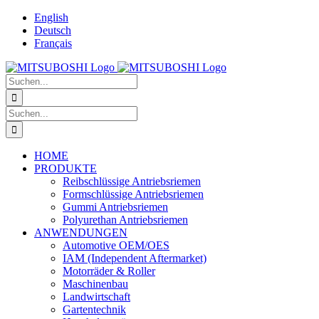
Zum
English
Inhalt
Deutsch
springen
Français
Suche
nach:
Suche
nach:
HOME
PRODUKTE
Reibschlüssige Antriebsriemen
Formschlüssige Antriebsriemen
Gummi Antriebsriemen
Polyurethan Antriebsriemen
ANWENDUNGEN
Automotive OEM/OES
IAM (Independent Aftermarket)
Motorräder & Roller
Maschinenbau
Landwirtschaft
Gartentechnik