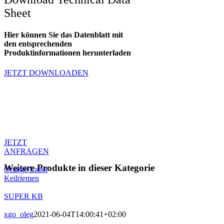
Sheet
Hier können Sie das Datenblatt mit
den entsprechenden
Produktinformationen herunterladen
JETZT DOWNLOADEN
Produktanfrage
Sie haben Fragen zum Produkt oder
möchten ein Angebot anfragen.
Kontaktieren sie unseren Support.
JETZT
ANFRAGEN
Weitere Produkte in dieser Kategorie
Orange Label
Keilriemen
SUPER KB
xgo_oleg
2021-06-04T14:00:41+02:00