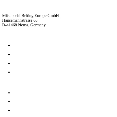
Kontaktieren Sie uns
Mitsuboshi Belting Europe GmbH
Hansemannstrasse 63
D-41468 Neuss, Germany
Produkte
Reibschlüssige Antriebsriemen
Formschlüssige Antriebsriemen
Gummi Antriebsriemen
Polyurethan Antriebsriemen
Unternehmen
Philosophie
Geschichte
Downloads