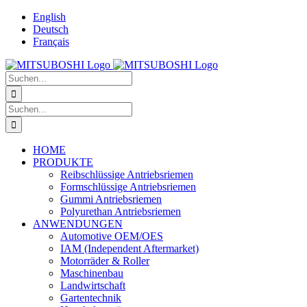
Zum
English
Inhalt
Deutsch
springen
Français
Suche
nach:
Suche
nach:
HOME
PRODUKTE
Reibschlüssige Antriebsriemen
Formschlüssige Antriebsriemen
Gummi Antriebsriemen
Polyurethan Antriebsriemen
ANWENDUNGEN
Automotive OEM/OES
IAM (Independent Aftermarket)
Motorräder & Roller
Maschinenbau
Landwirtschaft
Gartentechnik