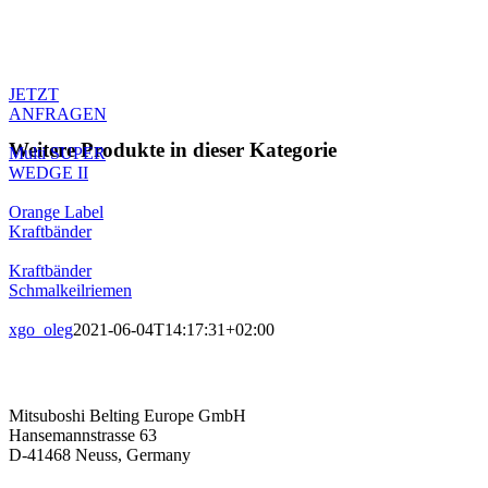
Produktanfrage
Sie haben Fragen zum Produkt oder
möchten ein Angebot anfragen.
Kontaktieren sie unseren Support.
JETZT
ANFRAGEN
Weitere Produkte in dieser Kategorie
Multi SUPER
WEDGE II
Orange Label
Kraftbänder
Kraftbänder
Schmalkeilriemen
xgo_oleg
2021-06-04T14:17:31+02:00
Kontaktieren Sie uns
Mitsuboshi Belting Europe GmbH
Hansemannstrasse 63
D-41468 Neuss, Germany